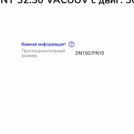
NT 32.30 VACUUV с двиг. 30
Водокольцевые вакуумные насосы
В
Пластинчато-роторные вакуумные насосы
В
Роторные вакуумные насосы
В
Спиральные насосы
В
Важная информация!
Аксессуары для вакуумных насосов
А
Присоединительный
DN150/PN10
размер
Центробежные насосы
П
Центробежные насосы Pompetravaini
А
Центробежные насосы Calpeda
Ф
Щиты управления Мегатехника СПб
П
Смазочные материалы МТ