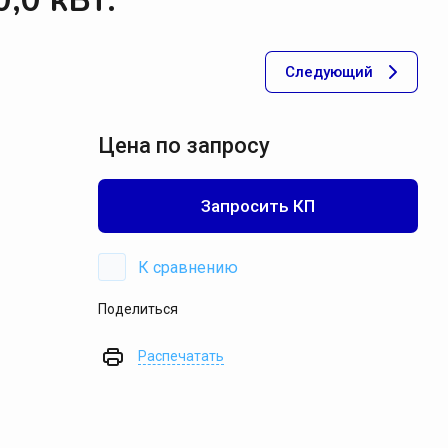
,0 кВт.
акуумные установки Мегатехника СПб
Следующий
акуумные установки DVP
акуумные установки Pneumofore
акуумные установки Pompetravaini
Цена по запросу
ксессуары для установок
Запросить КП
оршневые установки
эрация
К сравнению
Поделиться
ильтрация
Распечатать
невмотранспорт
Спецпредложение