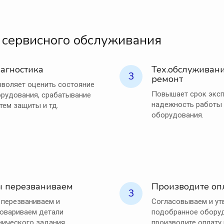
 сервисного обслуживания
агностика
Тех.обслуживани
3
ремонт
воляет оценить состояние
Повышает срок эксп
рудования, срабатывание
надежность работы
тем защиты и тд.
оборудования.
 перезваниваем
Производите оп
3
перезваниваем и
Согласовываем и у
овариваем детали
подобранное оборуд
нического задания.
производите оплату