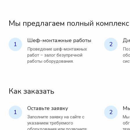
Мы предлагаем полный комплекс
Шеф-монтажные работы
Ди
1
2
Проведение шеф-монтажных
Поз
работ – залог безупречной
обо
работы оборудования.
сис
Как заказать
Оставьте заявку
Мы
1
2
Заполните заявку на сайте с
Мы 
указанием требуемого
обг
оборудования или позвоните
тех