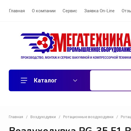
Главная
О компании
Сервис
Заявка On-Line
Отз
Каталог
Главная
/
Воздуходувки
/
Ротационные воздуходувки
/
Ротац
Воздуходувки
Вихревые воздуходувки