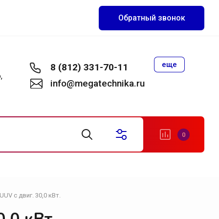
Обратный звонок
еще
8 (812) 331-70-11
,
info@megatechnika.ru
0
UV с двиг. 30,0 кВт.
становки
акуумные установки