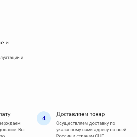
е и
луатации и
лату
Доставляем товар
4
тверждаем
Осуществляем доставку по
ование. Вы
указанному вами адресу по всей
 по
России и странам СНГ.