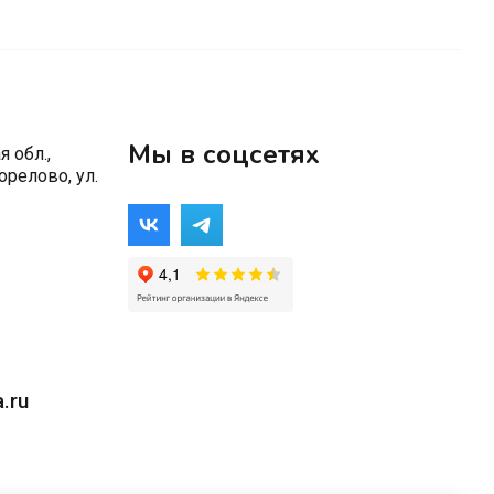
Мы в соцсетях
 обл.,
орелово, ул.
.ru