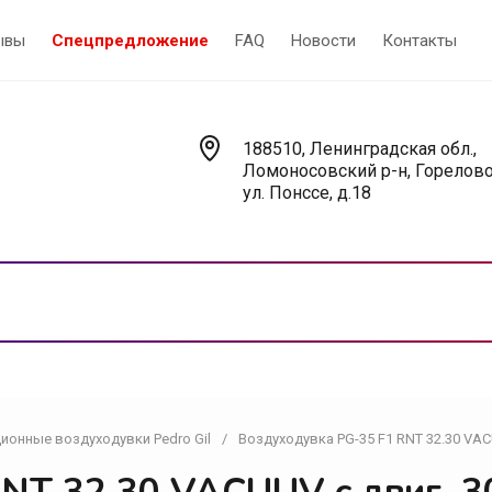
ывы
Спецпредложение
FAQ
Новости
Контакты
188510, Ленинградская обл.,
Ломоносовский р-н, Горелово
ул. Понссе, д.18
ионные воздуходувки Pedro Gil
/
Воздуходувка PG-35 F1 RNT 32.30 VACU
Насосы
У
Вакуумные насосы
В