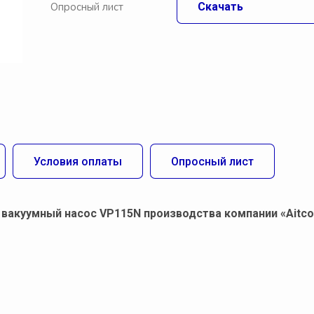
Опросный лист
Скачать
Условия оплаты
Опросный лист
акуумный насос VP115N производства компании «Aitcoo