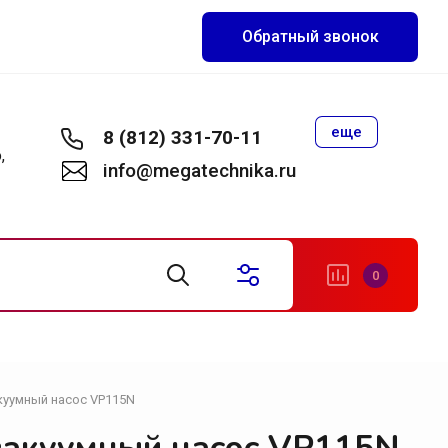
Обратный звонок
еще
8 (812) 331-70-11
,
info@megatechnika.ru
0
куумный насос VP115N
становки
акуумные установки