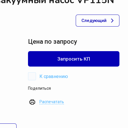
вакуумный насос VP115N
акуумные установки Мегатехника СПб
Следующий
акуумные установки DVP
акуумные установки Pneumofore
акуумные установки Pompetravaini
Цена по запросу
ксессуары для установок
Запросить КП
оршневые установки
эрация
К сравнению
Поделиться
ильтрация
Распечатать
невмотранспорт
Спецпредложение