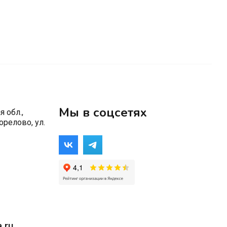
Мы в соцсетях
 обл.,
орелово, ул.
.ru