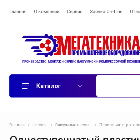
Главная
О компании
Сервис
Заявка On-Line
Отз
Каталог
Главная
/
Насосы
/
Вакуумные насосы
/
Пластинчато-роторн
Воздуходувки
Вихревые воздуходувки