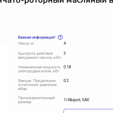
нчато-роторный масляный 
Водокольцевые вакуумные насосы
В
Пластинчато-роторные вакуумные насосы
В
Роторные вакуумные насосы
В
Спиральные насосы
В
Важная информация!
Аксессуары для вакуумных насосов
А
Масса, кг
4
Центробежные насосы
П
Быстрота действия
3
вакуумного насоса, м3/ч
Центробежные насосы Pompetravaini
А
Номинальная мощность
0.18
Центробежные насосы Calpeda
электродвигателя, кВт
Ф
Вакуум. Предельное
0.2
остаточное давление,
Щиты управления Мегатехника СПб
мбар
П
Присоединительный
Смазочные материалы МТ
1/4&quot; SAE
размер