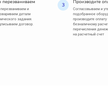
 перезваниваем
Производите оп
3
перезваниваем и
Согласовываем и у
овариваем детали
подобранное оборуд
нического задания.
производите оплату
писываем договор.
безналичному расче
перечисления денеж
на расчетный счет