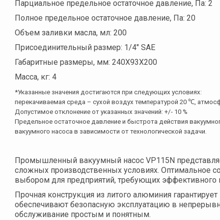
Парциальное предельное остаточное давление, Па: 2
Полное предельное остаточное давление, Па: 20
Объем заливки масла, мл: 200
Присоединительный размер: 1/4" SAE
Габаритные размеры, мм: 240X93X200
Масса, кг: 4
*Указанные значения достигаются при следующих условиях:
перекачиваемая среда – сухой воздух температурой 20 ℃, атмосф
Допустимое отклонение от указанных значений: +/- 10 %
Предельное остаточное давление и быстрота действия вакуумно
вакуумного насоса в зависимости от технологической задачи.
Промышленный вакуумный насос VP115N представляет
сложных производственных условиях. Оптимальное со
выбором для предприятий, требующих эффективного 
Прочная конструкция из литого алюминия гарантирует
обеспечивают безопасную эксплуатацию в непрерывно
обслуживание простым и понятным.