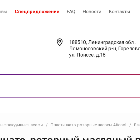
ывы
Спецпредложение
FAQ
Новости
Контакты
188510, Ленинградская обл.,
Ломоносовский р-н, Горелово
ул. Понссе, д.18
ые вакуумные насосы
/
Пластинчато-роторные насосы Aitcool
/
Ва
Насосы
У
Вакуумные насосы
В