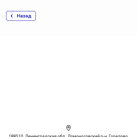
Назад
188510, Ленинградская обл., Ломоносовский р-н, Горелово,