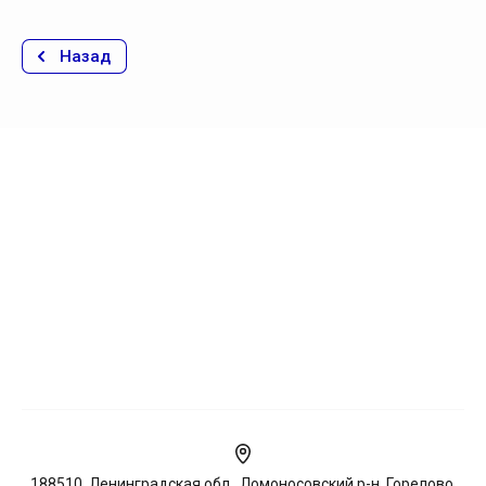
Назад
188510, Ленинградская обл., Ломоносовский р-н, Горелово,