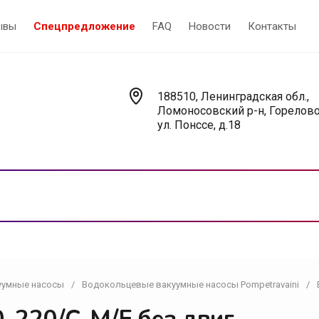
ывы
Спецпредложение
FAQ
Новости
Контакты
188510, Ленинградская обл.,
Ломоносовский р-н, Горелово
ул. Понссе, д.18
уумные насосы
/
Водокольцевые вакуумные насосы Pompetravaini
/
Насосы
У
Вакуумные насосы
В