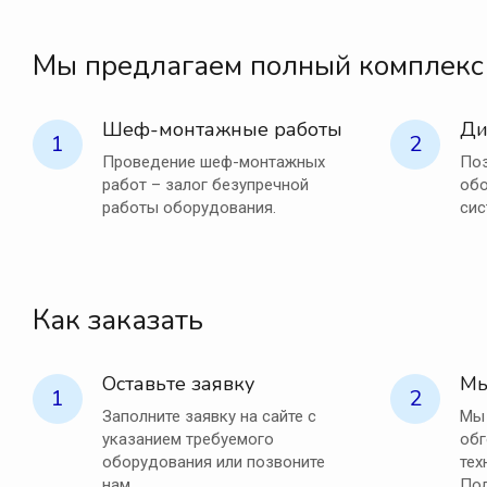
Мы предлагаем полный комплекс
Шеф-монтажные работы
Ди
1
2
Проведение шеф-монтажных
Поз
работ – залог безупречной
обо
работы оборудования.
сис
Как заказать
Оставьте заявку
Мы
1
2
Заполните заявку на сайте с
Мы 
указанием требуемого
обг
оборудования или позвоните
тех
нам.
Под