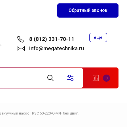
Обратный звонок
еще
8 (812) 331-70-11
,
info@megatechnika.ru
0
Вакуумный насос TRSC 50-220/C-M/F без двиг.
становки
акуумные установки