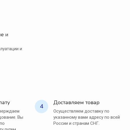
е и
луатации и
лату
Доставляем товар
4
тверждаем
Осуществляем доставку по
ование. Вы
указанному вами адресу по всей
 по
России и странам СНГ.
ту путем