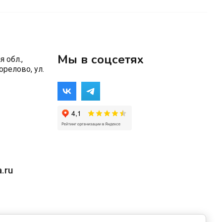
Мы в соцсетях
 обл.,
орелово, ул.
.ru