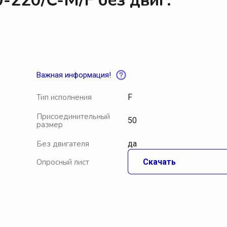
-220/C-M/F без двиг.
Водокольцевые вакуумные насосы
В
Пластинчато-роторные вакуумные насосы
В
Роторные вакуумные насосы
В
Спиральные насосы
В
Важная информация!
Аксессуары для вакуумных насосов
А
Тип исполнения
F
Центробежные насосы
П
Присоединительный
50
размер
Центробежные насосы Pompetravaini
А
Центробежные насосы Calpeda
Без двигателя
да
Ф
Опросный лист
Скачать
Щиты управления Мегатехника СПб
П
Смазочные материалы МТ