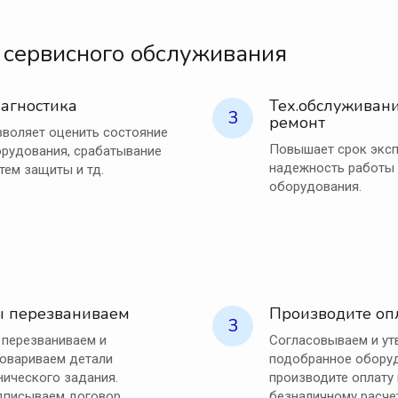
 сервисного обслуживания
агностика
Тех.обслуживани
3
ремонт
воляет оценить состояние
Повышает срок эксп
рудования, срабатывание
надежность работы
тем защиты и тд.
оборудования.
 перезваниваем
Производите оп
3
перезваниваем и
Согласовываем и у
овариваем детали
подобранное оборуд
нического задания.
производите оплату
писываем договор.
безналичному расче