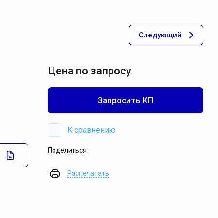
акуумные установки Мегатехника СПб
Следующий
акуумные установки DVP
акуумные установки Pneumofore
акуумные установки Pompetravaini
Цена по запросу
ксессуары для установок
Запросить КП
оршневые установки
эрация
К сравнению
Поделиться
ильтрация
Распечатать
невмотранспорт
Спецпредложение