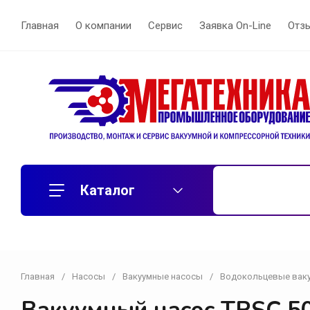
Главная
О компании
Сервис
Заявка On-Line
Отз
Каталог
Главная
/
Насосы
/
Вакуумные насосы
/
Водокольцевые вак
Воздуходувки
Вихревые воздуходувки