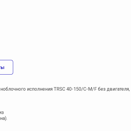
ты
облочного исполнения TRSC 40-150/С-М/F без двигателя,
из
на).