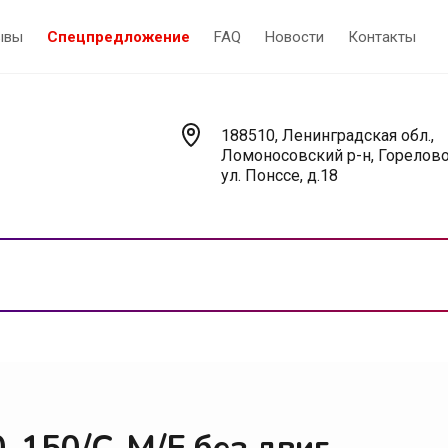
ывы
Спецпредложение
FAQ
Новости
Контакты
188510, Ленинградская обл.,
Ломоносовский р-н, Горелово
ул. Понссе, д.18
Насосы
У
Вакуумные насосы
В