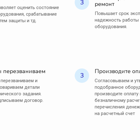
3
ремонт
воляет оценить состояние
Повышает срок эксп
рудования, срабатывание
надежность работы
тем защиты и тд.
оборудования.
 перезваниваем
Производите оп
3
перезваниваем и
Согласовываем и у
овариваем детали
подобранное оборуд
нического задания.
производите оплату
писываем договор.
безналичному расче
перечисления денеж
на расчетный счет