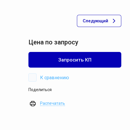
акуумные установки Мегатехника СПб
Следующий
акуумные установки DVP
акуумные установки Pneumofore
акуумные установки Pompetravaini
Цена по запросу
ксессуары для установок
Запросить КП
оршневые установки
эрация
К сравнению
Поделиться
ильтрация
Распечатать
невмотранспорт
Спецпредложение