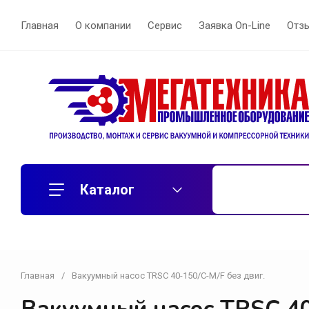
Главная
О компании
Сервис
Заявка On-Line
Отз
Каталог
Главная
/
Вакуумный насос TRSC 40-150/C-М/F без двиг.
Воздуходувки
Вихревые воздуходувки