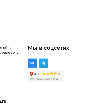
Мы в соцсетях
 обл.,
орелово, ул.
.ru