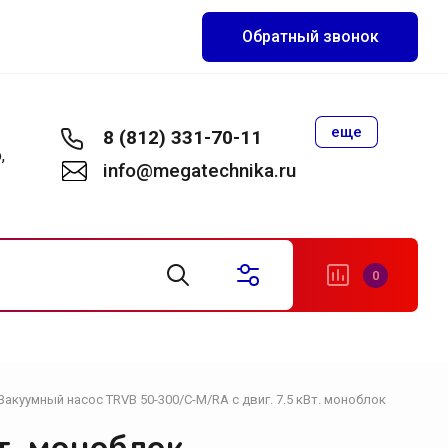
Обратный звонок
еще
8 (812) 331-70-11
,
info@megatechnika.ru
0
Вакуумный насос TRVB 50-300/С-М/RA с двиг. 7.5 кВт. моноблок
становки
акуумные установки