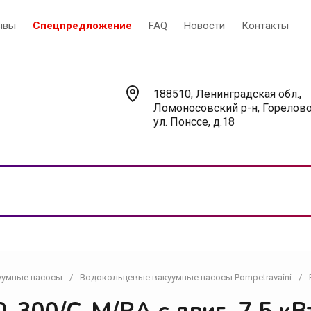
ывы
Спецпредложение
FAQ
Новости
Контакты
188510, Ленинградская обл.,
Ломоносовский р-н, Горелово
ул. Понссе, д.18
уумные насосы
/
Водокольцевые вакуумные насосы Pompetravaini
/
Насосы
У
Вакуумные насосы
В