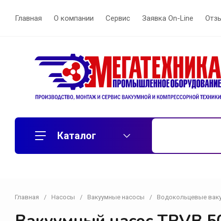
Главная
О компании
Сервис
Заявка On-Line
Отз
Каталог
Главная
/
Насосы
/
Вакуумные насосы
/
Водокольцевые вак
Воздуходувки
Вихревые воздуходувки