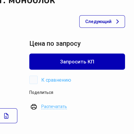
т. моноблок
акуумные установки Мегатехника СПб
Следующий
акуумные установки DVP
акуумные установки Pneumofore
акуумные установки Pompetravaini
Цена по запросу
ксессуары для установок
Запросить КП
оршневые установки
эрация
К сравнению
Поделиться
ильтрация
Распечатать
невмотранспорт
Спецпредложение